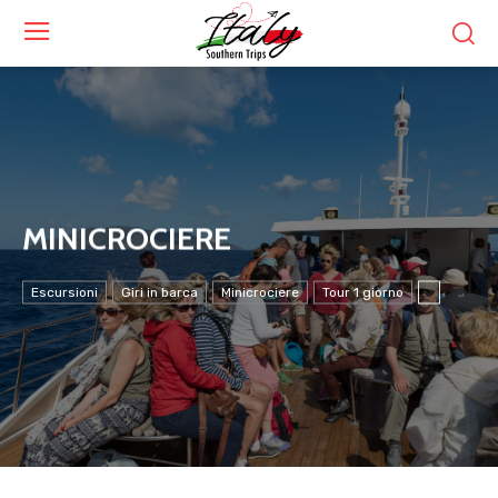
MINICROCIERE
Escursioni
Giri in barca
Minicrociere
Tour 1 giorno