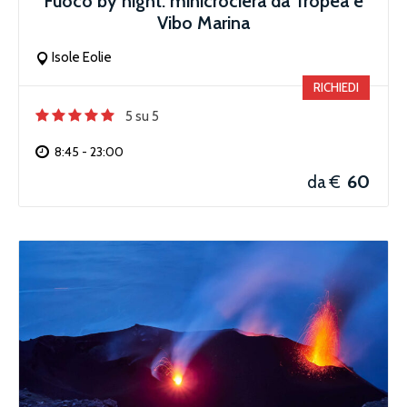
Fuoco by night: minicrociera da Tropea e
Vibo Marina
Isole Eolie
RICHIEDI
5 su 5
8:45 - 23:00
60
da €