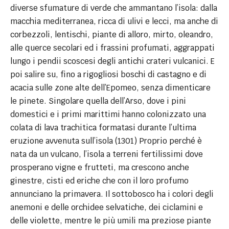
diverse sfumature di verde che ammantano l’isola: dalla
macchia mediterranea, ricca di ulivi e lecci, ma anche di
corbezzoli, lentischi, piante di alloro, mirto, oleandro,
alle querce secolari ed i frassini profumati, aggrappati
lungo i pendii scoscesi degli antichi crateri vulcanici. E
poi salire su, fino a rigogliosi boschi di castagno e di
acacia sulle zone alte dell’Epomeo, senza dimenticare
le pinete. Singolare quella dell’Arso, dove i pini
domestici e i primi marittimi hanno colonizzato una
colata di lava trachitica formatasi durante l’ultima
eruzione avvenuta sull’isola (1301) Proprio perché è
nata da un vulcano, l’isola a terreni fertilissimi dove
prosperano vigne e frutteti, ma crescono anche
ginestre, cisti ed eriche che con il loro profumo
annunciano la primavera. Il sottobosco ha i colori degli
anemoni e delle orchidee selvatiche, dei ciclamini e
delle violette, mentre le più umili ma preziose piante