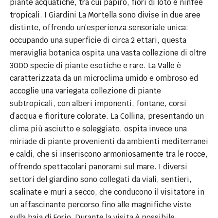
piante acquatiche, tra cui papiro, fiori di loto e ninfee
tropicali. I Giardini La Mortella sono divise in due aree
distinte, offrendo un’esperienza sensoriale unica:
occupando una superficie di circa 2 ettari, questa
meraviglia botanica ospita una vasta collezione di oltre
3000 specie di piante esotiche e rare. La Valle è
caratterizzata da un microclima umido e ombroso ed
accoglie una variegata collezione di piante
subtropicali, con alberi imponenti, fontane, corsi
d’acqua e fioriture colorate. La Collina, presentando un
clima più asciutto e soleggiato, ospita invece una
miriade di piante provenienti da ambienti mediterranei
e caldi, che si inseriscono armoniosamente tra le rocce,
offrendo spettacolari panorami sul mare. I diversi
settori del giardino sono collegati da viali, sentieri,
scalinate e muri a secco, che conducono il visitatore in
un affascinante percorso fino alle magnifiche viste
sulla baia di Forio. Durante la visita è possibile