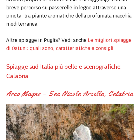
breve percorso su passerelle in legno attraverso una
pineta, tra piante aromatiche della profumata macchia
mediterranea.
Altre spiagge in Puglia? Vedi anche
Le migliori spiagge
di Ostuni: quali sono, caratteristiche e consigli
Spiagge sud Italia più belle e scenografiche:
Calabria
Arco Magno – San Nicola Arcella, Calabria