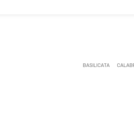
DESTINAZIONI
ITINERARI
ATTIVITÀ ED ESP
BASILICATA
CALAB